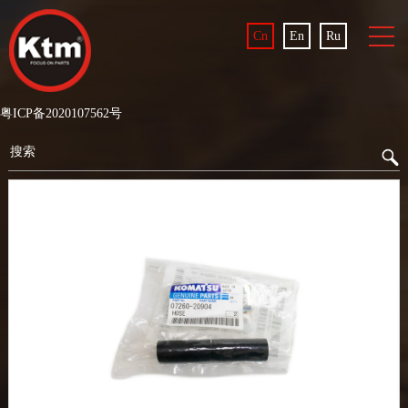
Cn
En
Ru
粤ICP备2020107562号