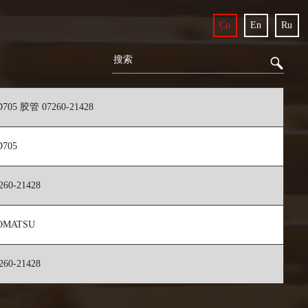
Cn
En
Ru
705 胶管 07260-21428
705
260-21428
OMATSU
260-21428