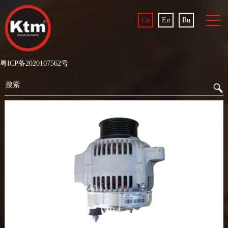
Cn
En
Ru
粤ICP备2020107562号