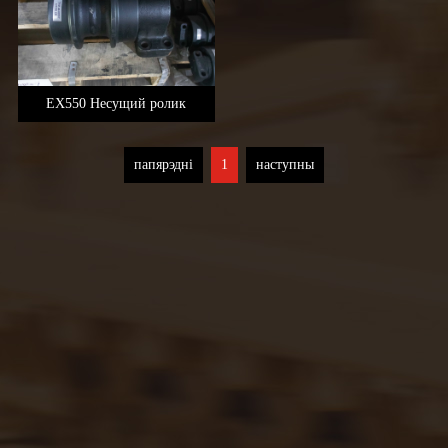
EX550 Несущий ролик
папярэдні
1
наступны