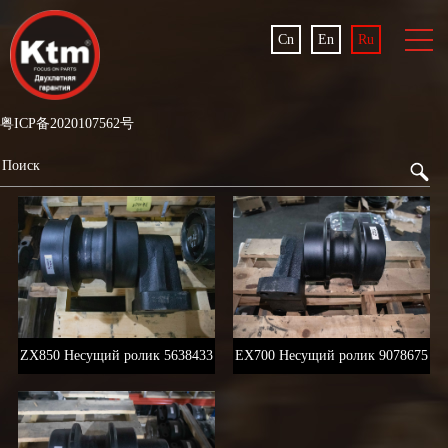
Cn
En
Ru
粤ICP备2020107562号
ZX850 Несущий ролик 5638433
EX700 Несущий ролик 9078675