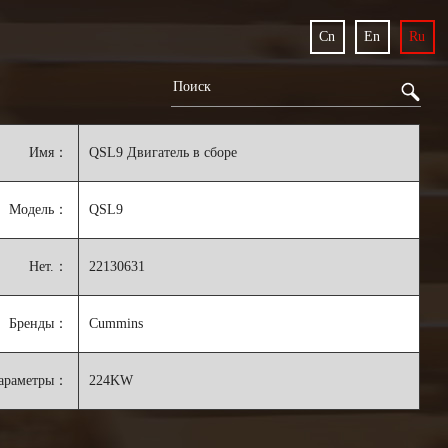
Cn
En
Ru
Имя：
QSL9 Двигатель в сборе
Модель：
QSL9
Нет.：
22130631
Бренды：
Cummins
араметры：
224KW